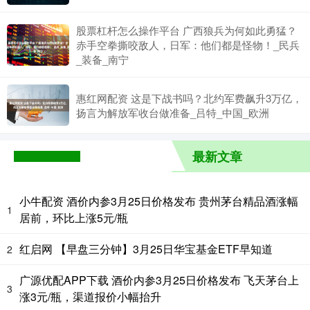
股票杠杆怎么操作平台 广西狼兵为何如此勇猛？
赤手空拳撕咬敌人，日军：他们都是怪物！_民兵
_装备_南宁
惠红网配资 这是下战书吗？北约军费飙升3万亿，
扬言为解放军收台做准备_吕特_中国_欧洲
最新文章
小牛配资 酒价内参3月25日价格发布 贵州茅台精品酒涨幅
1
居前，环比上涨5元/瓶
红启网 【早盘三分钟】3月25日华宝基金ETF早知道
2
广源优配APP下载 酒价内参3月25日价格发布 飞天茅台上
3
涨3元/瓶，渠道报价小幅抬升