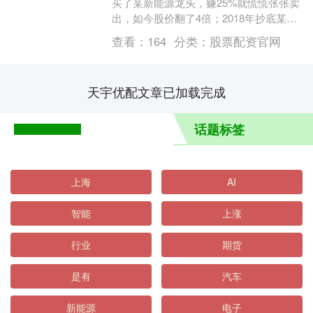
买了某新能源龙头，赚25%就慌慌张张卖
出，如今股价翻了4倍；2018年抄底某消
费白马，扛不住3个月回调割肉离场，后来
查看：
164
分类：
股票配资官网
它用....
天宇优配文章已加载完成
话题标签
上海
AI
智能
上涨
行业
期货
是有
汽车
新能源
电子