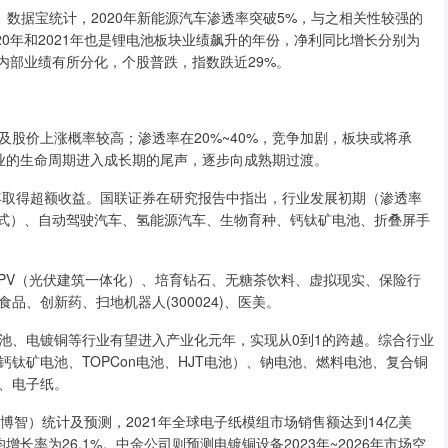
数据宝统计，2020年新能源汽车渗透率突破5%，与之相关性较强的
2020年和2021年也是锂电池板块业绩飙升的年份，净利同比增长分别为
板块内部业绩有所分化，个股普跌，指数跌近29%。
及股价上涨概率较高；渗透率在20%~40%，竞争加剧，板块或将承
产业的生命周期进入成长期的尾声，逐步向成熟期过渡。
3年取得超额收益。国联证券在研究报告中指出，行业发展初期（渗透率
方式）、自动驾驶汽车、氢能源汽车、生物育种、钙钛矿电池、折叠屏手
BIPV（光伏建筑一体化）、培育钻石、无糖茶饮料、虚拟现实、保险行
、创新药、扫地机器人(300024)、医美。
池、电镀铜等行业有望进入产业化元年，实现从0到1的跨越。综合行业
钛矿电池、TOPCon电池、HJT电池）、钠电池、燃料电池、复合铜
、电子纸。
博智）统计及预测，2021年全球电子纸模组市场销售额达到14亿美
年均增长率为26.1%。中金公司则预测电镀铜设备2023年~2026年市场空