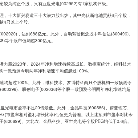
较为纯正个股，只有亚世光电(002952)有1家机构评级。
理，十大新兴赛道三十大潜力股出炉，其中光伏新电池贡献6只个股，
献4只以上个股。
920)，达到688亿元。此外，自动驾驶概念股中科创达(300496)、
38)等个股市值均超300亿元。
力股2023年、2024年净利增速持续高成长。数据宝统计，维科技术
等6股机构一致预测今明两年净利增速平均值超过100%。
速均超过100%。此外，维科技术、罗博特科两只个股机构一致预测今
(603396)、联创电子(002036)等个股一致预测今明两年净利增速均超
世光电市盈率不足20倍最低。此外，金晶科技(600586)、蔚蓝锂芯、
EG(市盈率相对盈利增长比率)估值更为普遍。以上述预测市盈率对比今
00699)、大北农、金晶科技、亚世光电等个股PEG均低于0.6倍。