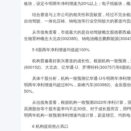
板块，设定今明两年净利增速为20%以上；电子纸板块，概念
结合赛道与上市公司的相关性和贡献度，经过不完全梳
自动驾驶、一体化压铸、钠电池等行业空间较大的赛道均贡
从市值角度看，市值最大的是自动驾驶概念股德赛西威(002
生物育种概念大北农(002385)、钠电池概念鹏辉能源(3004
5 6股两年净利增速均值超100%
机构普遍看好新兴赛道的成长性。根据机构一致预测，潜
(600152)、大北农、亿华通-U、罗博特科(300757)
具体个股分析，机构一致预测亿华通-U今明两年净利增
明两年净利增速均超过80%，泉峰汽车(603982)、金辰股份
50%。
从估值角度看，根据机构一致预测2022年净利计算，亚
高测股份等个股市盈率均不足30倍。对于成长股而言，用P
明两年机构一致预测净利增速均值计算，蔚蓝锂芯、均胜电子(6
6 机构提前抢占风口