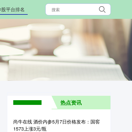
炒股平台排名
热点资讯
尚牛在线 酒价内参5月7日价格发布：国窖
1573上涨3元/瓶