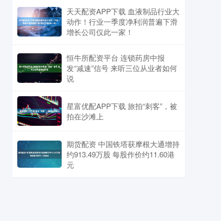
天天配资APP下载 血液制品行业大
动作！行业一季度净利润普遍下滑
增长公司仅此一家！
恒牛所配资平台 连锁药房中报
发“减速”信号 来听三位从业者如何
说
星富优配APP下载 旅拍“刺客”，被
拍在沙滩上
期货配资 中国铁塔获摩根大通增持
约913.49万股 每股作价约11.60港
元