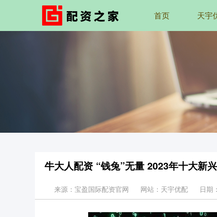
首页
天宇
牛大人配资 “钱兔”无量 2023年十大
来源：宝盈国际配资官网
网站：天宇优配
日期：2