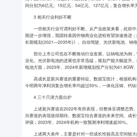
间分别为6亿元、15亿元、54亿元、127亿元，复合增长率为
3 相关行业利好不断
一些相关行业可谓利好不断。从产业政策来看，此前中
期进一步增强，我国转基因作物商业化进程有望加速推进；2
长期规划(2021—2035年)》。自动驾驶、光伏新电池、
部分上市公司也在不断推动行业发展。以钠电池为例，宁德
业化。光伏新电池的进展也非常迅猛，规划产能大幅提升。根据
电池方面，2023年、2024年新增规划投产分别为61.8G
高成长是新兴赛道的重要特征。数据宝统计，根据机构一
今明两年净利润复合增长率均超过50%，一体化压铸、钙钛
4 三十只潜力股出炉
上述新兴赛道在2022年有所表现，但整体呈调整态势
兴赛道的表现值得期待。数据宝结合赛道的未来空间、成长
评级；2023年、2024年机构一致预测净利增速超30%。
上述两大条件，主要是针对一些成长性较高且空间较大