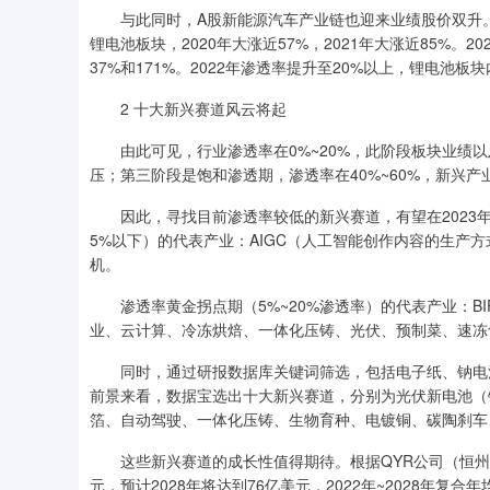
与此同时，A股新能源汽车产业链也迎来业绩股价双升。
锂电池板块，2020年大涨近57%，2021年大涨近85%。
37%和171%。2022年渗透率提升至20%以上，锂电池
2 十大新兴赛道风云将起
由此可见，行业渗透率在0%~20%，此阶段板块业绩以
压；第三阶段是饱和渗透期，渗透率在40%~60%，新兴
因此，寻找目前渗透率较低的新兴赛道，有望在202
5%以下）的代表产业：AIGC（人工智能创作内容的生产
机。
渗透率黄金拐点期（5%~20%渗透率）的代表产业：
业、云计算、冷冻烘焙、一体化压铸、光伏、预制菜、速冻食品
同时，通过研报数据库关键词筛选，包括电子纸、钠电
前景来看，数据宝选出十大新兴赛道，分别为光伏新电池（钙
箔、自动驾驶、一体化压铸、生物育种、电镀铜、碳陶刹车
这些新兴赛道的成长性值得期待。根据QYR公司（恒州
元，预计2028年将达到76亿美元，2022年~2028年复合