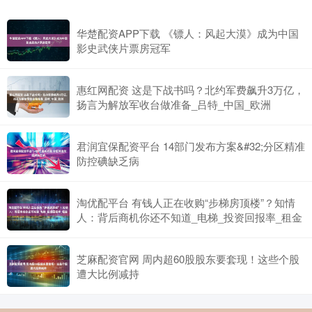
华楚配资APP下载 《镖人：风起大漠》成为中国
影史武侠片票房冠军
惠红网配资 这是下战书吗？北约军费飙升3万亿，
扬言为解放军收台做准备_吕特_中国_欧洲
君润宜保配资平台 14部门发布方案&#32;分区精准
防控碘缺乏病
淘优配平台 有钱人正在收购“步梯房顶楼”？知情
人：背后商机你还不知道_电梯_投资回报率_租金
芝麻配资官网 周内超60股股东要套现！这些个股
遭大比例减持